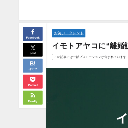
お笑い・タレント
Facebook
イモトアヤコに“離婚
post
この記事には一部プロモーションが含まれています
はてブ
Pocket
Feedly