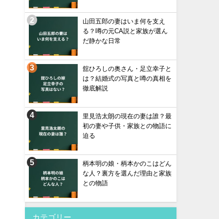
山田五郎の妻はいま何を支え
る？噂の元CA説と家族が選ん
だ静かな日常
舘ひろしの奥さん・足立幸子と
は？結婚式の写真と噂の真相を
徹底解説
里見浩太朗の現在の妻は誰？最
初の妻や子供・家族との物語に
迫る
柄本明の娘・柄本かのこはどん
な人？裏方を選んだ理由と家族
との物語
カテゴリー