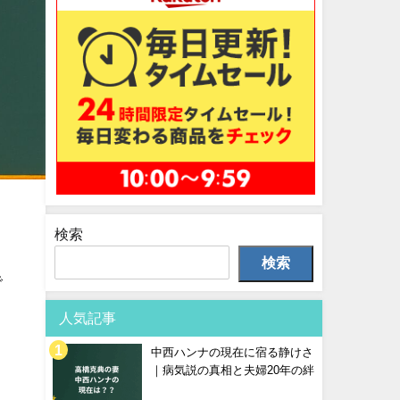
検索
検索
で
人気記事
」
中西ハンナの現在に宿る静けさ
｜病気説の真相と夫婦20年の絆