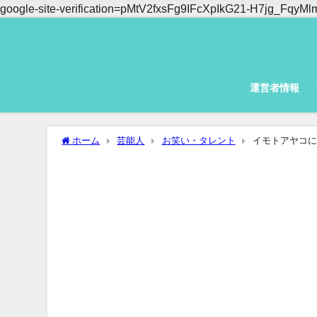
google-site-verification=pMtV2fxsFg9IFcXpIkG21-H7jg_Fq
運営者情報
ホーム
芸能人
お笑い・タレント
イモトアヤコに