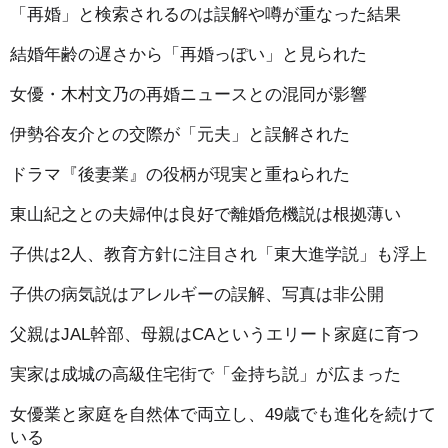
「再婚」と検索されるのは誤解や噂が重なった結果
結婚年齢の遅さから「再婚っぽい」と見られた
女優・木村文乃の再婚ニュースとの混同が影響
伊勢谷友介との交際が「元夫」と誤解された
ドラマ『後妻業』の役柄が現実と重ねられた
東山紀之との夫婦仲は良好で離婚危機説は根拠薄い
子供は2人、教育方針に注目され「東大進学説」も浮上
子供の病気説はアレルギーの誤解、写真は非公開
父親はJAL幹部、母親はCAというエリート家庭に育つ
実家は成城の高級住宅街で「金持ち説」が広まった
女優業と家庭を自然体で両立し、49歳でも進化を続けて
いる