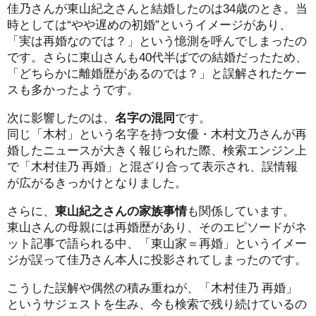
佳乃さんが東山紀之さんと結婚したのは34歳のとき。当
時としては“やや遅めの初婚”というイメージがあり、
「実は再婚なのでは？」という憶測を呼んでしまったの
です。さらに東山さんも40代半ばでの結婚だったため、
「どちらかに離婚歴があるのでは？」と誤解されたケー
スも多かったようです。
次に影響したのは、
名字の混同
です。
同じ「木村」という名字を持つ女優・木村文乃さんが再
婚したニュースが大きく報じられた際、検索エンジン上
で「木村佳乃 再婚」と混ざり合って表示され、誤情報
が広がるきっかけとなりました。
さらに、
東山紀之さんの家族事情
も関係しています。
東山さんの母親には再婚歴があり、そのエピソードがネ
ット記事で語られる中、「東山家＝再婚」というイメー
ジが誤って佳乃さん本人に投影されてしまったのです。
こうした誤解や偶然の積み重ねが、「木村佳乃 再婚」
というサジェストを生み、今も検索で残り続けているの