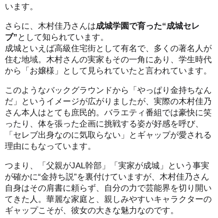
います。
さらに、木村佳乃さんは
成城学園で育った“成城セレ
ブ”
として知られています。
成城といえば高級住宅街として有名で、多くの著名人が
住む地域。木村さんの実家もその一角にあり、学生時代
から「お嬢様」として見られていたと言われています。
このようなバックグラウンドから「やっぱり金持ちなん
だ」というイメージが広がりましたが、実際の木村佳乃
さん本人はとても庶民的。バラエティ番組では豪快に笑
ったり、体を張った企画に挑戦する姿が好感を呼び、
「セレブ出身なのに気取らない」とギャップが愛される
理由にもなっています。
つまり、「父親がJAL幹部」「実家が成城」という事実
が確かに“金持ち説”を裏付けていますが、木村佳乃さん
自身はその肩書に頼らず、自分の力で芸能界を切り開い
てきた人。華麗な家庭と、親しみやすいキャラクターの
ギャップこそが、彼女の大きな魅力なのです。