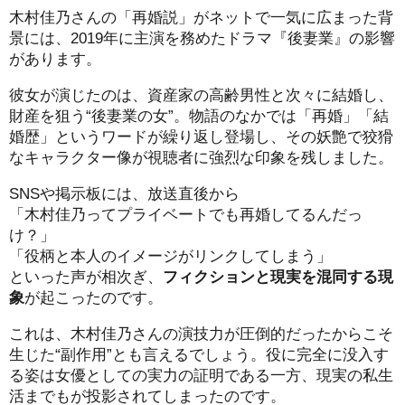
木村佳乃さんの「再婚説」がネットで一気に広まった背
景には、2019年に主演を務めたドラマ『後妻業』の影響
があります。
彼女が演じたのは、資産家の高齢男性と次々に結婚し、
財産を狙う“後妻業の女”。物語のなかでは「再婚」「結
婚歴」というワードが繰り返し登場し、その妖艶で狡猾
なキャラクター像が視聴者に強烈な印象を残しました。
SNSや掲示板には、放送直後から
「木村佳乃ってプライベートでも再婚してるんだっ
け？」
「役柄と本人のイメージがリンクしてしまう」
といった声が相次ぎ、
フィクションと現実を混同する現
象
が起こったのです。
これは、木村佳乃さんの演技力が圧倒的だったからこそ
生じた“副作用”とも言えるでしょう。役に完全に没入す
る姿は女優としての実力の証明である一方、現実の私生
活までもが投影されてしまったのです。