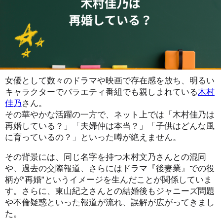
女優として数々のドラマや映画で存在感を放ち、明るい
キャラクターでバラエティ番組でも親しまれている
木村
佳乃
さん。
その華やかな活躍の一方で、ネット上では「木村佳乃は
再婚している？」「夫婦仲は本当？」「子供はどんな風
に育っているの？」といった噂が絶えません。
その背景には、同じ名字を持つ木村文乃さんとの混同
や、過去の交際報道、さらにはドラマ『後妻業』での役
柄が“再婚”というイメージを生んだことが関係していま
す。さらに、東山紀之さんとの結婚後もジャニーズ問題
や不倫疑惑といった報道が流れ、誤解が広がってきまし
た。