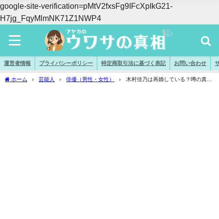
google-site-verification=pMtV2fxsFg9IFcXpIkG21-
H7jg_FqyMlmNK71Z1NWP4
運営者情報
プライバシーポリシー
特定商取引法に基づく表記
お問い合わせ
ホーム
芸能人
俳優（男性・女性）
木村佳乃は再婚している？噂の真相
と“誤解連鎖”をわかりやすく解説