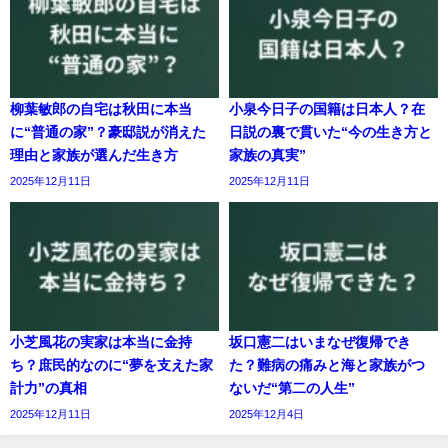
柳葉敏郎の自宅は秋田に本当
小泉今日子の国籍は日本人？在
に“普通の家”？豪邸説が消えた
日説の裏で貫いた“今の生き方と
理由と家族が選んだ生き方
家族の真実”
2025年12月11日
2025年12月11日
小芝風花の実家は本当に金持
坂口憲二はいまなぜ復帰でき
ち？庶民的なのに“夢を支えた家
た？難病の痛みと海と家族がつ
計力”の真相
ないだ“第二の人生”
2025年12月11日
2025年12月4日