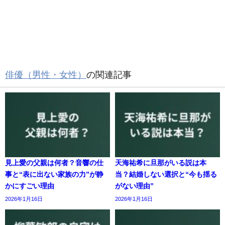
俳優（男性・女性）
の関連記事
見上愛の父親は何者？音響の仕
天海祐希に旦那がいる説は本
事と“表に出ない家族の力”が静
当？結婚しない選択と“今も揺る
かにすごい理由
がない理由”
2026年1月16日
2026年1月16日