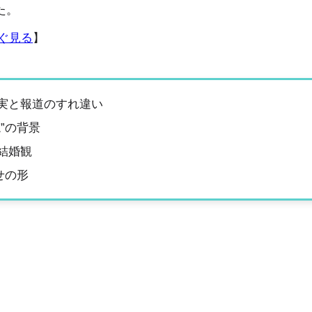
た。
ぐ見る
】
実と報道のすれ違い
”の背景
結婚観
せの形