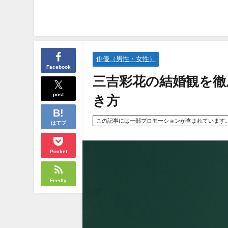
俳優（男性・女性）
Facebook
三吉彩花の結婚観を徹
post
き方
この記事には一部プロモーションが含まれています
はてブ
Pocket
Feedly