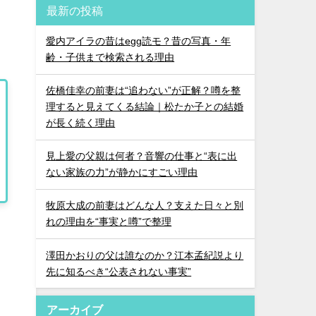
最新の投稿
愛内アイラの昔はegg読モ？昔の写真・年
齢・子供まで検索される理由
佐橋佳幸の前妻は“追わない”が正解？噂を整
理すると見えてくる結論｜松たか子との結婚
が長く続く理由
見上愛の父親は何者？音響の仕事と“表に出
ない家族の力”が静かにすごい理由
牧原大成の前妻はどんな人？支えた日々と別
れの理由を“事実と噂”で整理
澤田かおりの父は誰なのか？江本孟紀説より
先に知るべき“公表されない事実”
アーカイブ