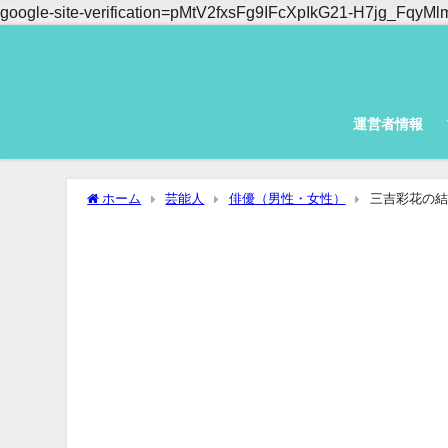
google-site-verification=pMtV2fxsFg9IFcXpIkG21-H7jg_Fq
運営者情報
ホーム
芸能人
俳優（男性・女性）
三吉彩花の結