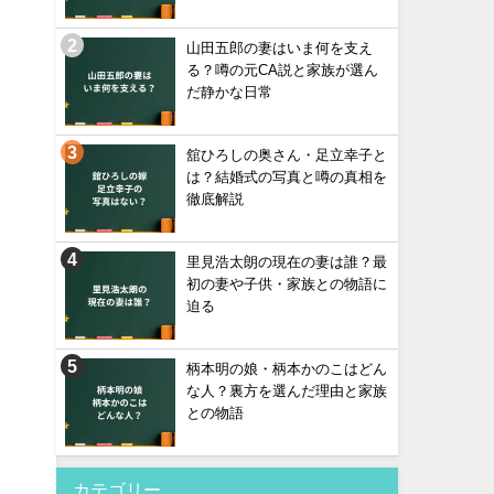
山田五郎の妻はいま何を支え
る？噂の元CA説と家族が選ん
だ静かな日常
舘ひろしの奥さん・足立幸子と
は？結婚式の写真と噂の真相を
徹底解説
里見浩太朗の現在の妻は誰？最
初の妻や子供・家族との物語に
迫る
柄本明の娘・柄本かのこはどん
な人？裏方を選んだ理由と家族
との物語
カテゴリー