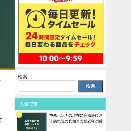
検索
ミ
検索
人気記事
中西ハンナの現在に宿る静けさ
て
｜病気説の真相と夫婦20年の絆