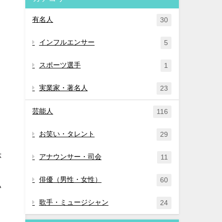
有名人
30
インフルエンサー
5
スポーツ選手
1
実業家・著名人
23
芸能人
116
お笑い・タレント
29
ぷ
アナウンサー・司会
11
俳優（男性・女性）
60
い
歌手・ミュージシャン
24