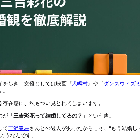
イを歩き、女優としては映画『
犬鳴村
』や『
ダンスウィズ
ん。
る存在感に、私もつい見とれてしまいます。
のが「
三吉彩花って結婚してるの？
」という声。
して
三浦春馬
さんとの過去があったからこそ、“もう結婚し
いようなんです。