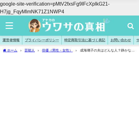
google-site-verification=pMtV2fxsFg9IFcXpIkG21-
H7jg_FqyMlmNK71Z1NWP4
運営者情報
プライバシーポリシー
特定商取引法に基づく表記
お問い合わせ
ホーム
芸能人
俳優（男性・女性）
成海璃子の夫はどんな人？静かな夫
婦生活の裏にあった“安心感”と意外な素顔