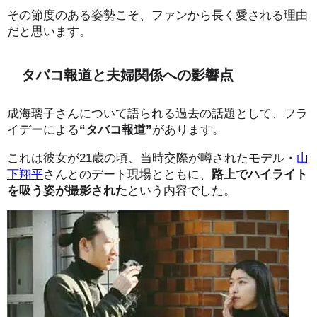
その節度のある姿勢こそ、ファンから長く愛される理由
だと思います。
タバコ報道と夫婦関係への影響点
成海璃子さんについて語られる過去の話題として、フラ
イデーによる
“タバコ報道”
があります。
これは彼女が21歳の頃、当時交際が噂されたモデル・
山
下翔平
さんとのデート現場とともに、
路上でハイライト
を吸う姿が撮影された
という内容でした。