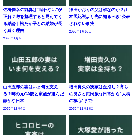
佐橋佳幸の前妻は“追わない”が
澤田かおりの父は誰なのか？江
正解？噂を整理すると見えてく
本孟紀説より先に知るべき“公表
る結論｜松たか子との結婚が長
されない事実”
く続く理由
2026年1月16日
2026年1月16日
山田五郎の妻はいま何を支え
増田貴久の実家は金持ち？育ち
る？噂の元CA説と家族が選んだ
の良さと庶民派な日常から“人柄
静かな日常
の核心”まで
2025年12月4日
2025年11月19日