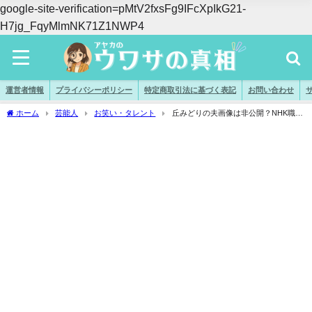
google-site-verification=pMtV2fxsFg9IFcXpIkG21-
H7jg_FqyMlmNK71Z1NWP4
運営者情報
プライバシーポリシー
特定商取引法に基づく表記
お問い合わせ
ホーム
芸能人
お笑い・タレント
丘みどりの夫画像は非公開？NHK職員
説や相撲力士説の真相と家庭の素顔