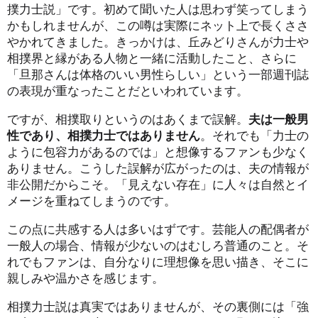
撲力士説」です。初めて聞いた人は思わず笑ってしまう
かもしれませんが、この噂は実際にネット上で長くささ
やかれてきました。きっかけは、丘みどりさんが力士や
相撲界と縁がある人物と一緒に活動したこと、さらに
「旦那さんは体格のいい男性らしい」という一部週刊誌
の表現が重なったことだといわれています。
ですが、相撲取りというのはあくまで誤解。
夫は一般男
性であり、相撲力士ではありません
。それでも「力士の
ように包容力があるのでは」と想像するファンも少なく
ありません。こうした誤解が広がったのは、夫の情報が
非公開だからこそ。「見えない存在」に人々は自然とイ
メージを重ねてしまうのです。
この点に共感する人は多いはずです。芸能人の配偶者が
一般人の場合、情報が少ないのはむしろ普通のこと。そ
れでもファンは、自分なりに理想像を思い描き、そこに
親しみや温かさを感じます。
相撲力士説は真実ではありませんが、その裏側には「強