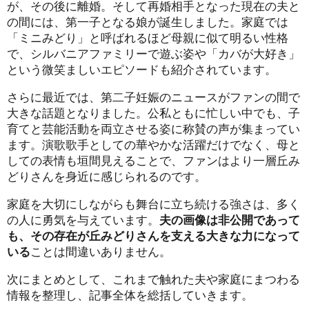
が、その後に離婚。そして再婚相手となった現在の夫と
の間には、第一子となる娘が誕生しました。家庭では
「ミニみどり」と呼ばれるほど母親に似て明るい性格
で、シルバニアファミリーで遊ぶ姿や「カバが大好き」
という微笑ましいエピソードも紹介されています。
さらに最近では、第二子妊娠のニュースがファンの間で
大きな話題となりました。公私ともに忙しい中でも、子
育てと芸能活動を両立させる姿に称賛の声が集まってい
ます。演歌歌手としての華やかな活躍だけでなく、母と
しての表情も垣間見えることで、ファンはより一層丘み
どりさんを身近に感じられるのです。
家庭を大切にしながらも舞台に立ち続ける強さは、多く
の人に勇気を与えています。
夫の画像は非公開であって
も、その存在が丘みどりさんを支える大きな力になって
いる
ことは間違いありません。
次にまとめとして、これまで触れた夫や家庭にまつわる
情報を整理し、記事全体を総括していきます。