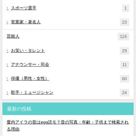
スポーツ選手
1
実業家・著名人
23
芸能人
116
お笑い・タレント
29
アナウンサー・司会
11
俳優（男性・女性）
60
歌手・ミュージシャン
24
最新の投稿
愛内アイラの昔はegg読モ？昔の写真・年齢・子供まで検索され
る理由