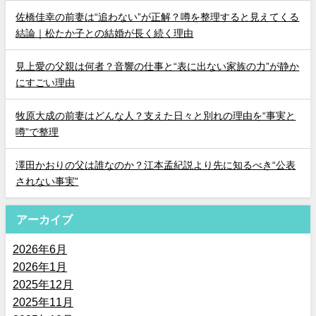
佐橋佳幸の前妻は“追わない”が正解？噂を整理すると見えてくる
結論｜松たか子との結婚が長く続く理由
見上愛の父親は何者？音響の仕事と“表に出ない家族の力”が静か
にすごい理由
牧原大成の前妻はどんな人？支えた日々と別れの理由を“事実と
噂”で整理
澤田かおりの父は誰なのか？江本孟紀説より先に知るべき“公表
されない事実”
アーカイブ
2026年6月
2026年1月
2025年12月
2025年11月