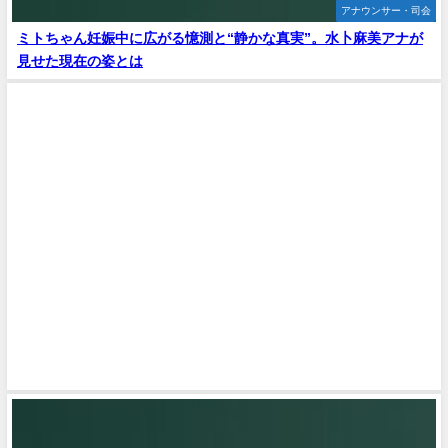
アナウンサー・司会
ミトちゃん妊娠中に広がる憶測と“静かな真実”。水卜麻美アナが
見せた現在の姿とは