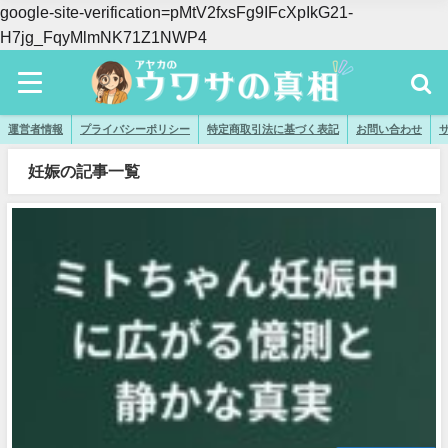
google-site-verification=pMtV2fxsFg9IFcXpIkG21-
H7jg_FqyMlmNK71Z1NWP4
運営者情報
プライバシーポリシー
特定商取引法に基づく表記
お問い合わせ
妊娠の記事一覧