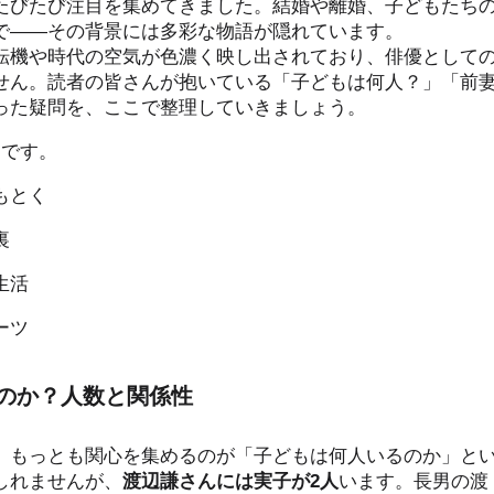
たびたび注目を集めてきました。結婚や離婚、子どもたち
で――その背景には多彩な物語が隠れています。
転機や時代の空気が色濃く映し出されており、俳優として
せん。読者の皆さんが抱いている「子どもは何人？」「前
った疑問を、ここで整理していきましょう。
つです。
もとく
裏
生活
ーツ
のか？人数と関係性
、もっとも関心を集めるのが「子どもは何人いるのか」と
しれませんが、
渡辺謙さんには実子が2人
います。長男の渡