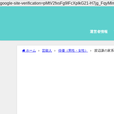
google-site-verification=pMtV2fxsFg9IFcXpIkG21-H7jg_Fq
運営者情報
ホーム
芸能人
俳優（男性・女性）
渡辺謙の家系