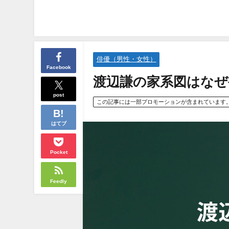
俳優（男性・女性）
Facebook
渡辺謙の家系図はなぜ
post
この記事には一部プロモーションが含まれています
はてブ
Pocket
Feedly