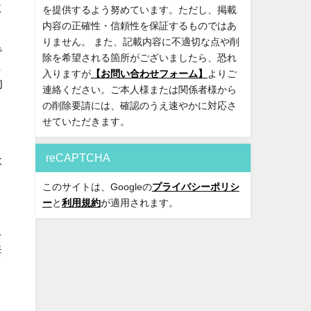
に
を提供するよう努めています。ただし、掲載
内容の正確性・信頼性を保証するものではあ
りません。 また、記載内容に不適切な点や削
で
除を希望される箇所がございましたら、恐れ
ら
入りますが
【お問い合わせフォーム】
よりご
的
連絡ください。ご本人様または関係者様から
、
の削除要請には、確認のうえ速やかに対応さ
せていただきます。
reCAPTCHA
た
このサイトは、Googleの
プライバシーポリシ
く
ー
と
利用規約
が適用されます。
を
妻