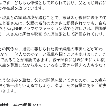
んです。どちらも俳優として知られており、父と同じ舞台
で存在感を放っています。
・現妻との家庭環境が絡むことで、家系図が複雑に映るの
んと杏さんは、父親の名前の大きさに影響されつつも、自
杏さんはNHKドラマやファッション誌でも注目され、国際
方、大さんは舞台や映画での演技派として評価されており
との関係や、過去に報じられた養子縁組の事実などが加わ
のか？」「4人なのか？」と混乱を招くこともありました。
人であることが確認できます。親子関係には表に出にくい複
人生を尊重しながら歩んでいる姿に驚きを覚える人も少な
ような歩みを重ね、父との関係を築いてきたのか。この点
解く第一歩といえるでしょう。次は、その背景にある「前
いきます。
離婚、その背景とは