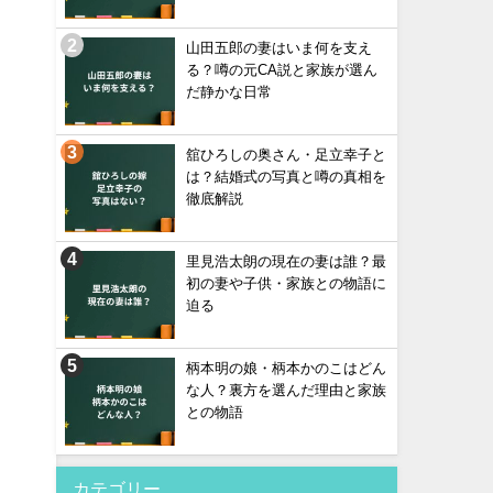
山田五郎の妻はいま何を支え
る？噂の元CA説と家族が選ん
だ静かな日常
舘ひろしの奥さん・足立幸子と
は？結婚式の写真と噂の真相を
徹底解説
里見浩太朗の現在の妻は誰？最
初の妻や子供・家族との物語に
迫る
柄本明の娘・柄本かのこはどん
な人？裏方を選んだ理由と家族
との物語
カテゴリー