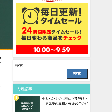
感
ぐ
検索
検索
い
人気記事
。
中西ハンナの現在に宿る静けさ
｜病気説の真相と夫婦20年の絆