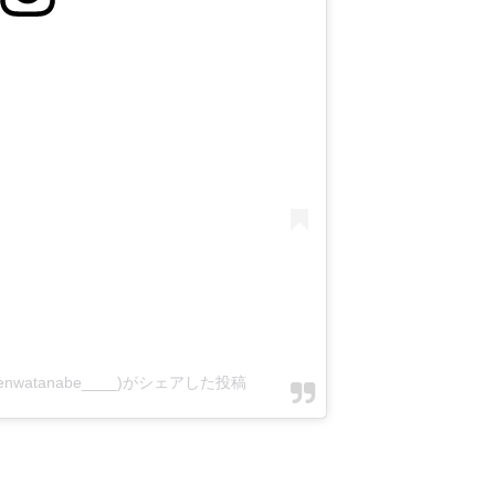
@kenwatanabe____)がシェアした投稿