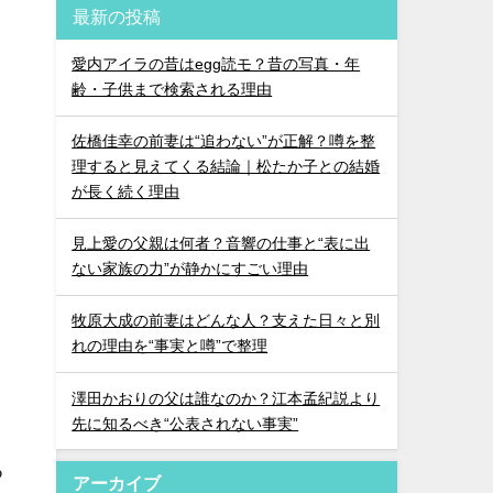
最新の投稿
愛内アイラの昔はegg読モ？昔の写真・年
齢・子供まで検索される理由
佐橋佳幸の前妻は“追わない”が正解？噂を整
理すると見えてくる結論｜松たか子との結婚
が長く続く理由
見上愛の父親は何者？音響の仕事と“表に出
ない家族の力”が静かにすごい理由
牧原大成の前妻はどんな人？支えた日々と別
れの理由を“事実と噂”で整理
澤田かおりの父は誰なのか？江本孟紀説より
先に知るべき“公表されない事実”
つ
アーカイブ