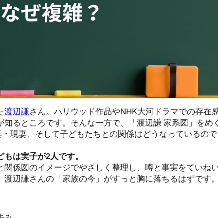
た
渡辺謙
さん。ハリウッド作品やNHK大河ドラマでの存在
が知るところです。そんな一方で、「渡辺謙 家系図」をめ
前妻・現妻、そして子どもたちとの関係はどうなっているので
どもは実子が2人です。
と関係図のイメージでやさしく整理し、噂と事実をていね
、渡辺謙さんの「家族の今」がすっと胸に落ちるはずです
歩み