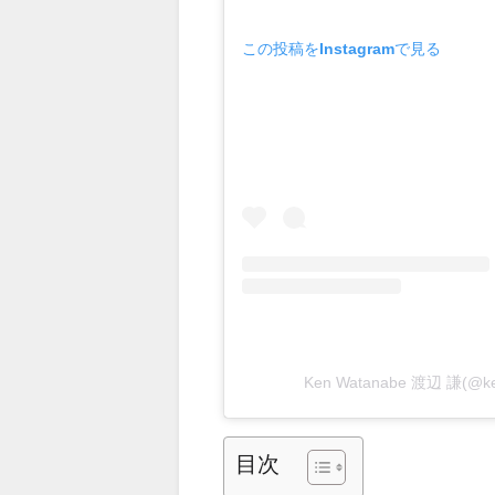
この投稿をInstagramで見る
Ken Watanabe 渡辺 謙(
目次